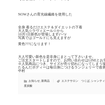
NOWさんの育光線繊維を使用した
全身 着るだけエステ＆ダイエットの下着
大人気☆ラヴィエール☆から
10月1日新色が登場します(^-^)/
写真ではゴールドにも見えますが
黄色???になります！
大人可愛い新色を是非身にまとって下さいませ。
ご注文スタートしますので、お問い合わせはLINEと
※人気商品につき、サイズが売り切れになってしまう場
たるんだボディーは毎日身につけるランジェリーで改
中村
お知らせ
,
新商品
エステサロン つくば
,
シャンティ
度炭酸