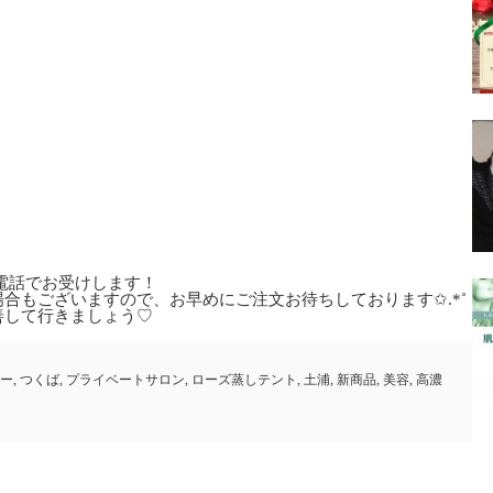
お電話でお受けします！
合もございますので、お早めにご注文お待ちしております✩.*˚
善して行きましょう♡
ー
,
つくば
,
プライベートサロン
,
ローズ蒸しテント
,
土浦
,
新商品
,
美容
,
高濃