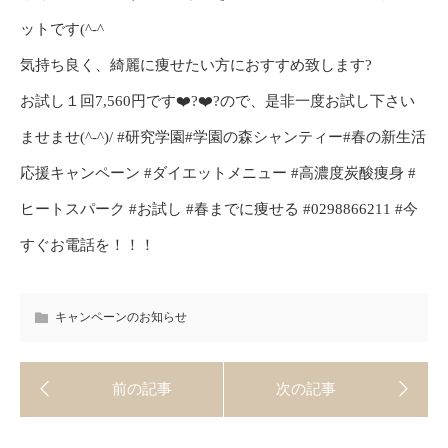
ットです(^-^ゞ
気持ち良く、綺麗に痩せたい方におすすめ致します?
お試し１回7,560円です❤️?❤️?ので、是非一度お試し下さい
ませませ(^-^)/ #研究学園#学園の森シャンティー#春の新生活
応援キャンペーン #ダイエットメニュー #高濃度炭酸痩身 #
ヒートスパーク #お試し #春までに痩せる #0298866211 #今
すぐお電話を！！！
キャンペーンのお知らせ