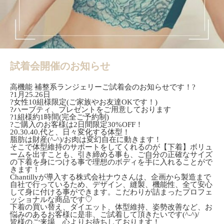
試着会開催のお知らせ
高機能 補整系ランジェリーご試着会のお知らせです！?
?1月25.26日
?女性10組様限定(ご家族やお友達OKです！)
?ハーブティ、プレゼントをご用意しております
?1組様約1時間(完全ご予約制)
?ご購入のお客様は2日間限定30%OFF！
20.30.40.代と、日々変化する体型！
脂肪は財産(^-^)/お肉は変幻自在に動きます！
そこで体型維持のサポートをしてくれるのが【下着】ボリュ
ームを出すことも、引き締める事も、ご自分の正確なサイズ
の下着を身につける事で理想のボディを手に入れることがで
きます！
Chantillyが導入する株式会社ナウさんは、企画から製造まで
自社で行っているため、デザイン、縫製、機能性、全て安心
して身に付ける事ができます。こだわりが詰まったプロフェ
ッショナルな商品です♡
下着の買い替え、ダイエット、体型維持、姿勢改善など、お
悩みのあるお客様に是非、ご試着して頂きたいです(^-^)/
皆様のご来場、心よりお待ちしております！