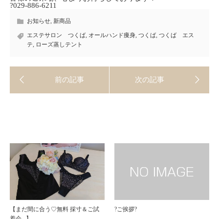
?029-886-6211
お知らせ
,
新商品
エステサロン つくば
,
オールハンド痩身
,
つくば
,
つくば エス
テ
,
ローズ蒸しテント
【まだ間に合う♡無料 採寸＆ご試
?ご挨拶?
着会⠀】