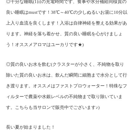
◎十分な睡眠(1日の充電時間です、食事や水分補給同様質の
良い睡眠はmustです！38℃～40℃の少しぬるいお湯に10分以
上入り血流を良くします！入浴は自律神経を整える効果があ
ります。神経を落ち着かせ、質の良い睡眠を心がけましょ
う！オススメアロマはユーカリです★)
◎質の良いお水を飲む(クラスターが小さく、不純物を取り
除いた質の良いお水は、飲んだ瞬間に細胞まで水分として行
き渡ります。オススメはファストプロウォーター！特殊なフ
ィルターで農薬や水銀レベルの不純物まで取り除いていま
す。こちらも当サロンで販売中でございます♪)
長い夏が始まりました！