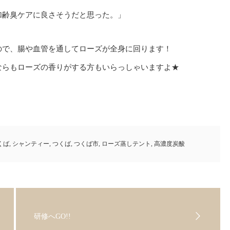
加齢臭ケアに良さそうだと思った。」
ので、腸や血管を通してローズが全身に回ります！
ならもローズの香りがする方もいらっしゃいますよ★
くば
,
シャンティー
,
つくば
,
つくば市
,
ローズ蒸しテント
,
高濃度炭酸
研修へGO!!