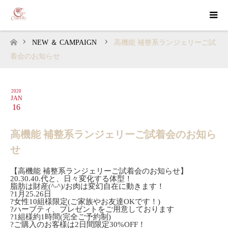
NEW ＆ CAMPAIGN
高機能 補整系ランジェリーご試
ホーム
着会のお知らせ
2020
JAN
16
高機能 補整系ランジェリーご試着会のお知ら
せ
【高機能 補整系ランジェリーご試着会のお知らせ】
20.30.40.代と、日々変化する体型！
脂肪は財産(^-^)/お肉は変幻自在に動きます！
?1月25.26日
?女性10組様限定(ご家族やお友達OKです！)
?ハーブティ、プレゼントをご用意しております
?1組様約1時間(完全ご予約制)
?ご購入のお客様は2日間限定30%OFF！