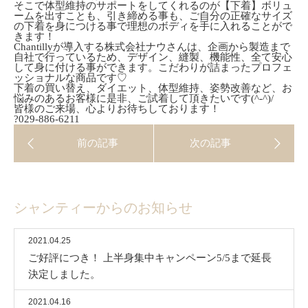
そこで体型維持のサポートをしてくれるのが【下着】ボリュ
ームを出すことも、引き締める事も、ご自分の正確なサイズ
の下着を身につける事で理想のボディを手に入れることがで
きます！
Chantillyが導入する株式会社ナウさんは、企画から製造まで
自社で行っているため、デザイン、縫製、機能性、全て安心
して身に付ける事ができます。こだわりが詰まったプロフェ
ッショナルな商品です♡
下着の買い替え、ダイエット、体型維持、姿勢改善など、お
悩みのあるお客様に是非、ご試着して頂きたいです(^-^)/
皆様のご来場、心よりお待ちしております！
?029-886-6211
シャンティーからのお知らせ
2021.04.25
ご好評につき！ 上半身集中キャンペーン5/5まで延長
決定しました。
2021.04.16