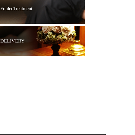
FouleeTreatment
DELIVERY