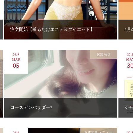
注文開始【着るだけエステ＆ダイエット】
4月
お知らせ
2019
201
MAR
MA
05
3
ローズアンバサダー?
シャ
おすすめメニュー
2018
201