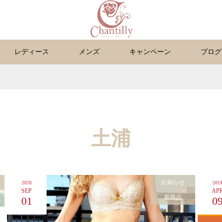
レディース
メンズ
キャンペーン
ブログ
土浦
お知らせ
2020
201
SEP
AP
新商品
01
0