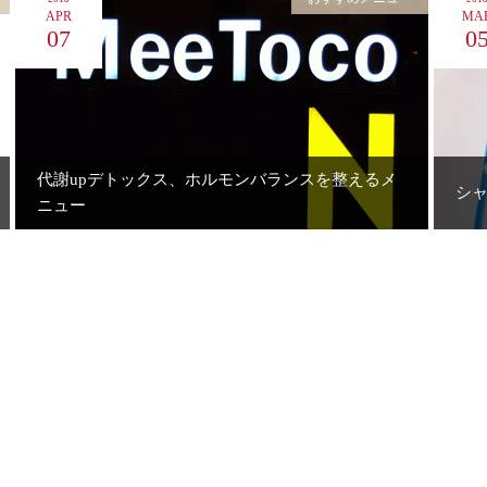
APR
MA
07
0
代謝upデトックス、ホルモンバランスを整えるメ
シャ
ニュー