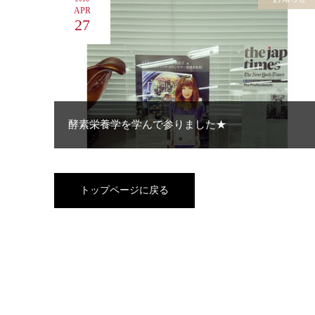
APR
27
酵素栄養学を学んで参りました★
トップページに戻る