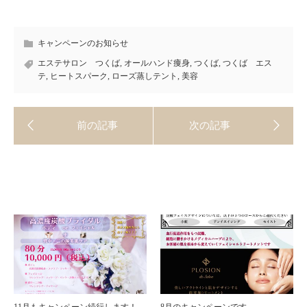
キャンペーンのお知らせ
エステサロン つくば
,
オールハンド痩身
,
つくば
,
つくば エス
テ
,
ヒートスパーク
,
ローズ蒸しテント
,
美容