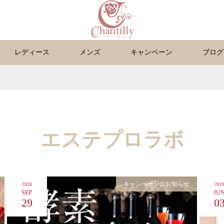
レディース
メンズ
キャンペーン
ブログ
エステプロラボ
キャンペーンのお知らせ
2020
202
SEP
JU
29
0