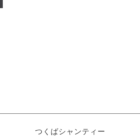
つくばシャンティー