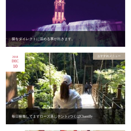
腸をダイレクトに温める事が出きます。
おすすめメニュー
2018
DEC
10
毎日稼働してますローズ蒸しテント♪つくばChantilly